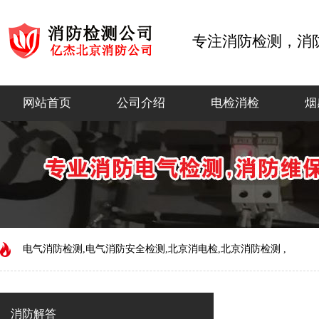
专注消防检测，消
网站首页
公司介绍
电检消检
烟
电气消防检测,电气消防安全检测,北京消电检,北京消防检测 ,
消防解答