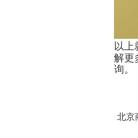
以上
解更
询。
北京