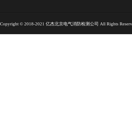
Copyright © 2018-2021 亿杰北京电气消防检测公司 All Rights Reserv