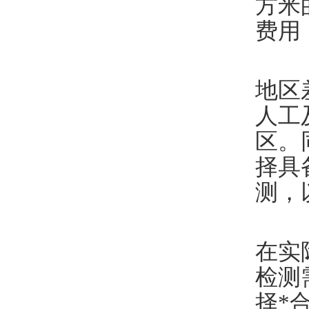
方米
费用
地区
人工
区。
择具
测，
在实
检测
择*