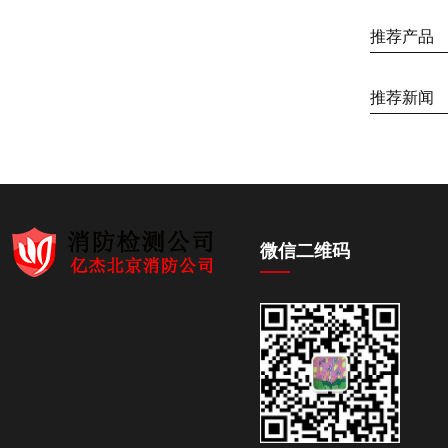
推荐产品
推荐新闻
微信二维码