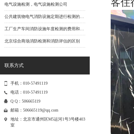
客住
电气设施检测，电气设施检测公司
公共建筑物电气消防设施定期进行检测的目的是什么?
工厂生产车间消防设施年度检测的费用和要求
北京综合商场消防检测和消防评估的区别
联系方式
手机：010-57491119
电话：010-57491119
Q Q：506665119
邮箱：
506665119@qq.com
地址：北京市通州区M5运河1号3号楼403
室